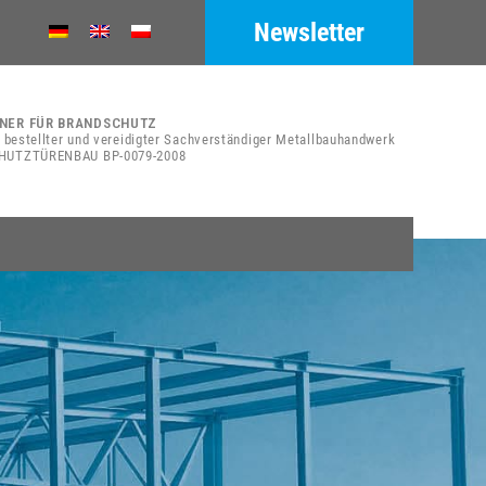
Newsletter
NER FÜR BRANDSCHUTZ
h bestellter und vereidigter Sachverständiger Metallbauhandwerk
UTZTÜRENBAU BP-0079-2008