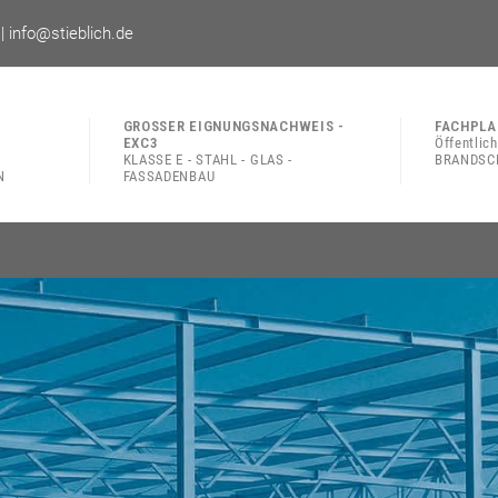
 |
info@stieblich.de
GROSSER EIGNUNGSNACHWEIS -
FACHPLA
EXC3
Öffentlic
KLASSE E - STAHL - GLAS -
BRANDSCH
N
FASSADENBAU